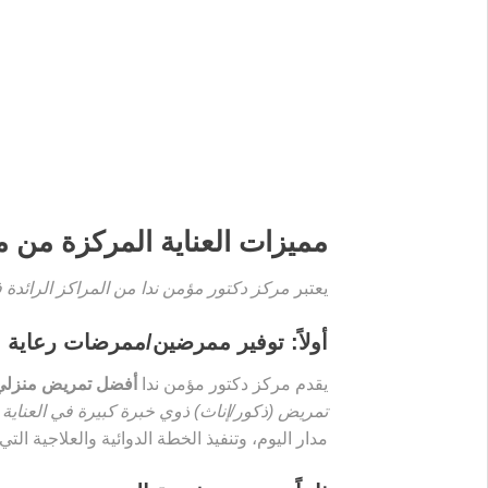
مميزات العناية المركزة من م
يعتبر
مركز دكتور مؤمن ندا من المراكز الرائدة 
أولاً: توفير ممرضين/ممرضات رعاية مرك
يقدم مركز دكتور مؤمن ندا
أفضل تمريض منزلي ICU في م
تمريض (ذكور/إناث) ذوي خبرة كبيرة في العناية الم
مدار اليوم، وتنفيذ الخطة الدوائية والعلاجية الت