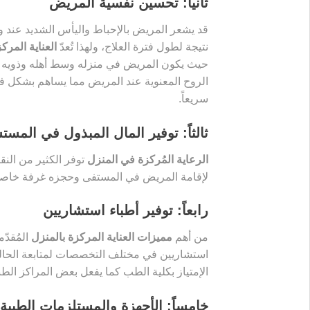
ثانياً: تحسين نفسية المريض
قد يشعر المريض بالإحباط واليأس الشديد عند 
نتيجة لطول فترة العلاج، ولهذا تُعدّ
العناية المرك
حيث يكون المريض في منزله وسط أهله وذويه م
الروح المعنوية عند المريض مما يساهم بشكل ف
سريعاً.
ثالثاً: توفير المال المبذول في المس
الرعاية المُركزة في المنزل
توفر الكثير من الن
لإقامة المريض في المستفى وحجزه غرفة خاصة 
رابعاً: توفير أطباء استشاريين
من أهم
مميزات العناية المركزة بالمنزل
المُقدّ
استشاريين في مختلف التخصصات لمتابعة الحال
الإمتياز بكلية الطب كما يفعل بعض المراكز الطب
خامساً: الأجهزة والمستلزمات الطبية