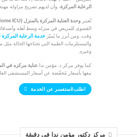
الرعاية المركزة
، وأن لديهم تصريح مزاولة مهن
تُعتبر
وحدة العناية المركزة بالمنزل (Home ICU)
القصوى للمريض في منزله وسط أهله وأصدقائه، 
وقت. ومن أبرز ما يُميّز
خدمة الرعاية المركزة 
والمستلزمات الطبية التي تحتاجها الحالة مثل مو
وغيره.
كما يوفر مركز د. مؤمن ندا
عناية مركزه في المستشفيات
معها بأسعار مُخفّضة عن أسعار المستشفى العاد
اطلب/استفسر عن الخدمة
مركز دكتور مؤمن ندا في دقيقة