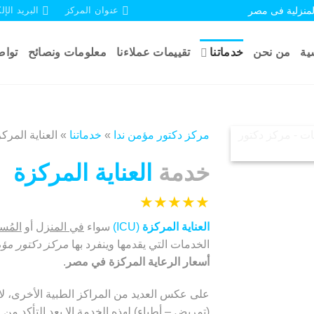
لمنزلية فى مصر
عنوان المركز
البريد الإل
ية
من نحن
خدماتنا
تقييمات عملاءنا
معلومات ونصائح
تواص
مركز دكتور مؤمن ندا
»
خدماتنا
»
العناية المرك
خدمة
العناية المركزة
★★★★★
العناية المركزة
(ICU)
سواء
في المنزل
أو
المُس
الخدمات التي يقدمها وينفرد بها
مركز دكتور مؤم
أسعار الرعاية المركزة في مصر
.
على عكس العديد من المراكز الطبية الأخرى، لا
(تمريض – أطباء) لهذه الخدمة إلا بعد التأكد من 