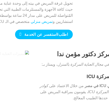
تحويل غرفة المريض في بيته إلى وحدة عناية م
حيث كافة الأجهزة والمستلزمات الطبية التي تحت
المُتواصلة للمريض عل
استشاريين و
تمريض منزلي
متخصص في الـ ICU & CCU.
اطلب/استفسر عن الخدمة
ركز دكتور مؤمن ندا
في مجال العناية المركزة بالمنزل
، ويمتاز بـ:
زة ICU
صر
من خلال الاعتماد على
كوادر
ركزة ICU
، يقومون بمراقبة المريض على
ي حددها الطبيب المعالج.