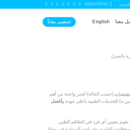
كتروني
01070779707
ل معنا
English
استفسر مجاناً
زة بالمنزل
تشفيات
(حسب الحالة) تُعتبر واحدة من أهم
ن ندا للخدمات الطبية
بأعلى جودة و
أفضل
 نقوم بتعيين أي فرد في الطاقم الطبي
مؤهلاتهم العلمية وخبراتهم الميدانية في مجال