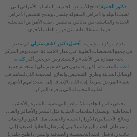
دكتور الجلدية
يُعالج الأمراض الجلدية والتناسلية الأمراض التي
تصيب الجلد والأمراض المنقولة جنسي. ويدمج تخصص الأمراض
الجلدية والتناسلية بين مجالين مختلفين ، طب الأمراض التناسلية
فرعا مستقلا بذاته مثل فروع الطب الأخرى.
يقدم مركز د. مؤمن ندا
أفضل دكتور كشف منزلي
في مصر
في جميع التخصصات الطبية على مدار 24 ساعة؛ حيث يوفر المركز
نخبة ممتازة من الأطباء والإستشاريين خريجين أكبر
كليات
الطب
المعتمدة، الذين يعتمدون في كشفهم على استخدام جميع
الوسائل الحديثة وطرق التشخيص والعلاج الصحيحة التي تُساهم في
شفاء المريض سريعاً بإذن الله، بالإضافة إلى استخدامهم الأجهزة
الطبية المحمولة التي يوفرها المركز.
يختص دكتور الجلدية بالأمراض التي تصيب البشرة والأغشية
المخاطية ، ويشمل الملحقات الجلدية مثل الشعر والأظافر والغدد.
وبعالج الأخصائيون الأورام الخبيثة والحميدة مثل البثور والوحمات
وسرطان الجلد والورم الميلانيني (سرطان الخلايا الصبغية) إلى
جانب ردة فعل الجلد التحسسية والصدفية والشرى (طفح جلدي)