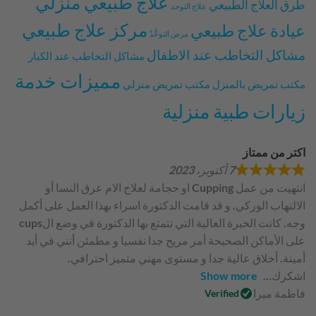
علاج طبيعي منزلي
طرق العلاج الطبيعي
علاج التوحد
مركز علاج طبيعي
عيادة علاج طبيعي
مرض التوحُّدْ
مشاكل التخاطب عند الاطفال
مشاكل التخاطب عند الكبار
مميزات خدمة
مكتب تمريض بالمنزل
مكتب تمريض منزلي
زيارات طبية منزلية
اكتر من ممتاز
7 أكتوبر، 2023
انتهيت من عمل Cupping او حجامة لعلاج الام عرق النسا أو
الالتهاب الوركي. و قد قامت الدكتورة اسراء بهذا العمل على أكمل
وجه. كانت الخبرة العالية التي تتمتع بها الدكتورة في وضع الcups
على الأماكن الصحيحة أمر مريح جدا نفسيا و مطمئن أنني في أيد
أمينة. أخلاق عالية جدا و مستوى مهني متميز احترافي.
اشكرك
Show more
فاطمة ميرا
Verified