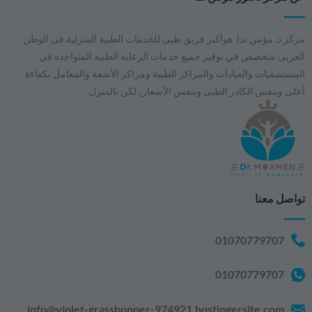
مركز د. مؤمن ندا هوأكبر فريق طبى للخدمات الطبية المنزلية فى الوطن
العربى متخصص في توفير جميع خدمات الرعاية الطبية المتواجدة في
المستشفيات والعيادات والمراكز الطبية ومراكز الأشعة والمعامل بكفاءة
أعلى وبنفس الكادر الطبى وبنفس الأسعار، لكن بالمنزل.
تواصل معنا
01070779707
01070779707
info@violet-grasshopper-974921.hostingersite.com