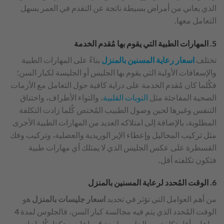
الذي يعاني من أمراض بسيطة ناتجة عن التقدم في العمر يسهل
التعامل معها.
5. المهارات الطبية التي يقوم بها مُقدم الخدمة
تختلف
اسعار رعاية المسنين بالمنزل
بناءً على المهارات الطبية
والإسعافات الأولية التي يقوم بها الجليس أو الجليسة لكبار السن؛
فكُلما كان مُقدم الخدمة على دراية كافية حول التعامل مع الأزمات
الصحية المفاجئة مثل
النوبات القلبية
، والتواء الأطراف، واختناق
التنفس وغيرها لحين وصول الطبيب المُختص كُلما زادت التكلفة
المطلوبة، بالإضافة إلى امتلاكه العديد من المهارات الطبية الأخرى
مثل تركيب المحاليل وإعطاء الإبر الوريدية والعضلية، وتركيب وفك
القسطرة على عكس الجليس الذي لا يمتلك أي مهارات طبية
فتكون تكلفته أقل.
6. الوقت المُحدد لرعاية المسنين بالمنزل
من أهم العوامل التي تؤثر في تحديد
اسعار جليسات بالمنزل
هو
الوقت المُحدد الذي يتم فيه مجالسة كبار السن، فالجلوس لمدة 4
ساعات أقل تكلفة من الجلوس لمدة 6 ساعات وهكذا، كُلما زادت