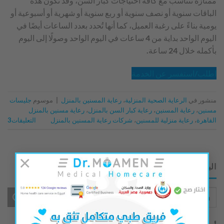
ممتازة تتناسب مع كافة احتياجات كبار السن، وقد تكون هذه
الباقات سنوية أو نصف سنوية أو ربع سنوية أو شهرية أو أسبوعية أو
يومية بناءً على رغبة العميل، كما أنها تُحدد بعدد الساعات أيضًا في
اليوم الواحد بداية من 4 ساعات في اليوم الواحد وصولًا إلى اليوم
بأكمله خلال 24 ساعة.
اطلب/استفسر عن الخدمة
منشور في
الرعاية الصحية المنزلية
،
رعاية المسنين بالمنزل
|
موسوم
جليسات
مسنين
،
رعاية المسنين
،
رعاية كبار السن بالمنزل
،
رعاية مسنين بالمنزل
القاهرة
،
رعاية منزلية للمسنين
،
شركات رعاية المسنين بالمنزل
التعليقات
3
×
البحث