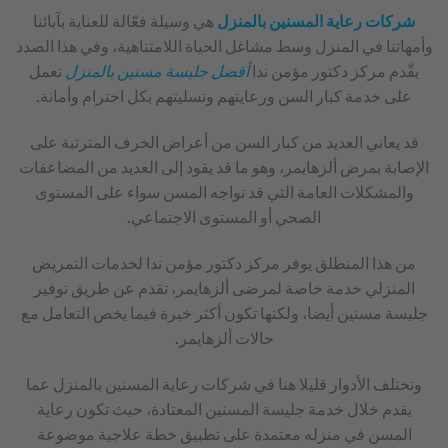
شركات رعاية المسنين بالمنزل
هي وسيلة فعّالة للعناية بآبائنا
وأمهاتنا في المنزل وسط مشاغل الحياة اللامتناهية، وفي هذا الصدد
يقّدم مركز دكتور مؤمن ندا
أفضل جليسة مسنين بالمنزل
تعمل
على خدمة كبار السن ورعايتهم وتسليتهم بكل احترام وأمانة.
قد يعاني العديد من كبار السن من أعراض الخرف المترتبة على
الإصابة بمرض ألزهايمر، وهو ما قد يقود إلى العديد من المضاعفات
والمشكلات العامة التي قد تواجه المسن سواء على المستوى
الصحي أو المستوى الاجتماعي.
من هذا المنطلق يوفر مركز دكتور مؤمن ندا لخدمات التمريض
المنزلي خدمة خاصة لمرضى ألزهايمر، تقدم عن طريق توفير
جليسة مسنين أيضا، ولكنها تكون أكثر خبرة فيما يخص التعامل مع
حالات ألزهايمر.
وتختلف الأدوار قليلا هنا في شركات رعاية المسنين بالمنزل عما
يقدم خلال خدمة جليسة المسنين المعتادة، حيث تكون رعاية
المسن في منزله معتمدة على تطبيق خطة علاجية موضوعة